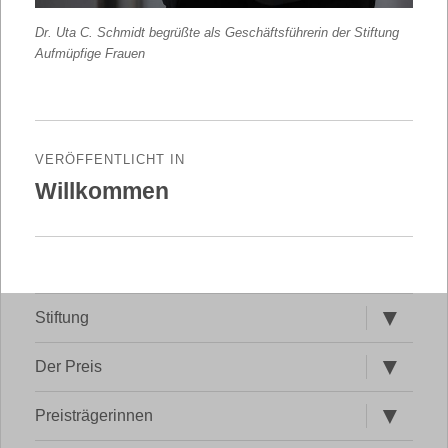
Dr. Uta C. Schmidt begrüßte als Geschäftsführerin der Stiftung
Aufmüpfige Frauen
Beitragsnavigation
VERÖFFENTLICHT IN
Willkommen
Untermen
Stiftung
öffnen
Untermen
Der Preis
öffnen
Untermen
Preisträgerinnen
öffnen