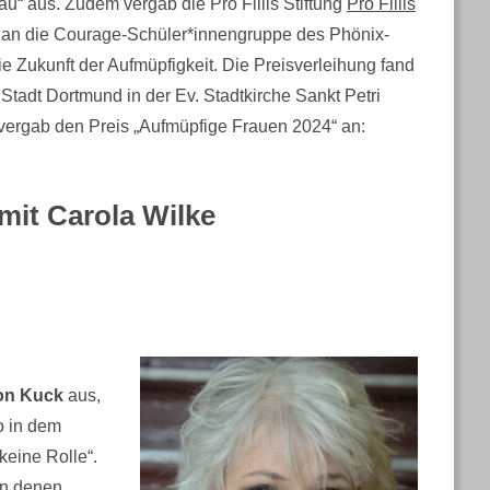
u“ aus. Zudem vergab die Pro Filiis Stiftung
Pro Filiis
s an die Courage-Schüler*innengruppe des Phönix-
e Zukunft der Aufmüpfigkeit. Die Preisverleihung fand
Stadt Dortmund in der Ev. Stadtkirche Sankt Petri
 vergab den Preis „Aufmüpfige Frauen 2024“ an:
mit
Carola Wilke
von Kuck
aus,
o in dem
keine Rolle“.
 in denen