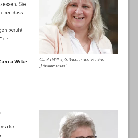
ozessen. Sie
u bei, dass
ngen beruht
“ der
Carola Wilke, Gründerin des Vereins
Carola Wilke
„Löwenmamas“
m
ins der
e