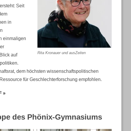
ersteht: Seit
 dem
hen in
en
n einmaligen
er
Rita Kronauer und ausZeiten
Blick auf
olitiken.
aftsrat, dem höchsten wissenschaftspolitischen
 Ressource für Geschlechterforschung empfohlen.
F »
ppe des Phönix-Gymnasiums