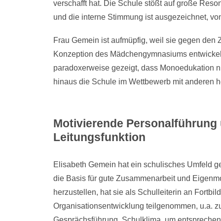
verschafft hat. Die Schule stößt auf große Reso
und die interne Stimmung ist ausgezeichnet, vo
Frau Gemein ist aufmüpfig, weil sie gegen den 
Konzeption des Mädchengymnasiums entwickelt u
paradoxerweise gezeigt, dass Monoedukation ni
hinaus die Schule im Wettbewerb mit anderen he
Motivierende Personalführung 
Leitungsfunktion
Elisabeth Gemein hat ein schulisches Umfeld 
die Basis für gute Zusammenarbeit und Eigenmo
herzustellen, hat sie als Schulleiterin an Fortb
Organisationsentwicklung teilgenommen, u.a. z
Gesprächsführung, Schulklima, um entspreche