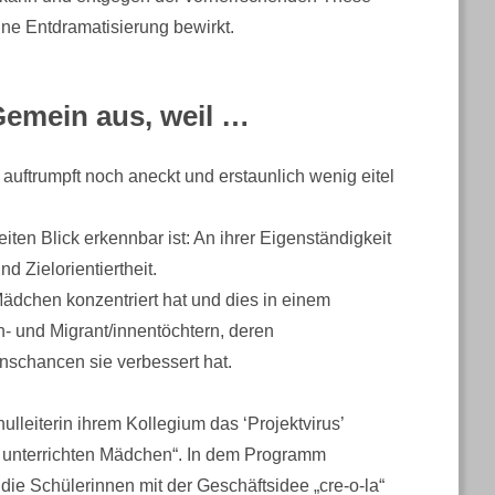
ne Entdramatisierung bewirkt.
Gemein aus, weil …
r auftrumpft noch aneckt und erstaunlich wenig eitel
eiten Blick erkennbar ist: An ihrer Eigenständigkeit
d Zielorientiertheit.
Mädchen konzentriert hat und dies in einem
en- und Migrant/innentöchtern, deren
nschancen sie verbessert hat.
hulleiterin ihrem Kollegium das ‘Projektvirus’
n unterrichten Mädchen“. In dem Programm
ie Schülerinnen mit der Geschäftsidee „cre-o-la“