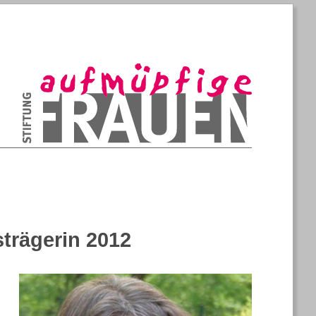
Konstruktive Aufmüpfigkeit, die stärker ist als Wut
Stiftung Aufmüpfige Frauen
strägerin 2012