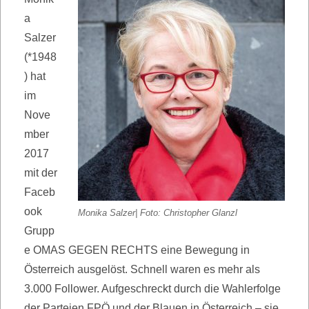
a
Salzer
(*1948
) hat
im
Nove
mber
2017
mit der
Faceb
ook
Monika Salzer| Foto: Christopher Glanzl
Grupp
e OMAS GEGEN RECHTS eine Bewegung in
Österreich ausgelöst. Schnell waren es mehr als
3.000 Follower. Aufgeschreckt durch die Wahlerfolge
der Parteien FPÖ und der Blauen in Österreich – sie