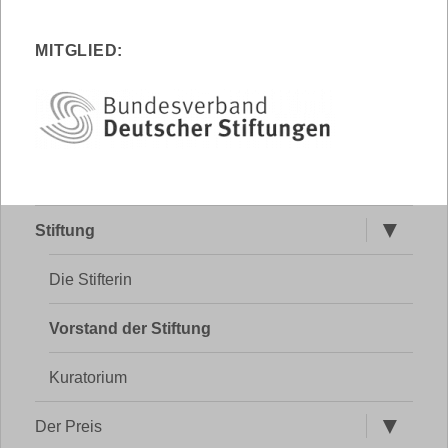
MITGLIED:
Untermen
Stiftung
öffnen
Die Stifterin
Vorstand der Stiftung
Kuratorium
Untermen
Der Preis
öffnen