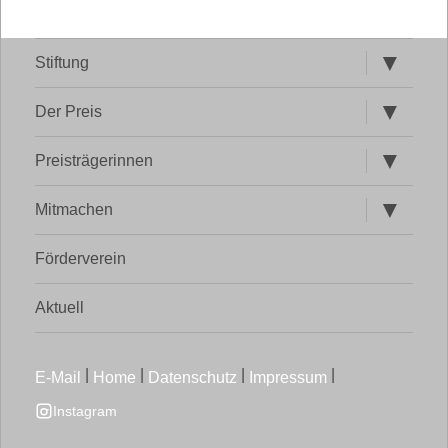
Untermen
Stiftung
öffnen
Untermen
Der Preis
öffnen
Untermen
Preisträgerinnen
öffnen
Untermen
Mitmachen
öffnen
Förderverein
Aktuell
|
|
|
|
Instagram