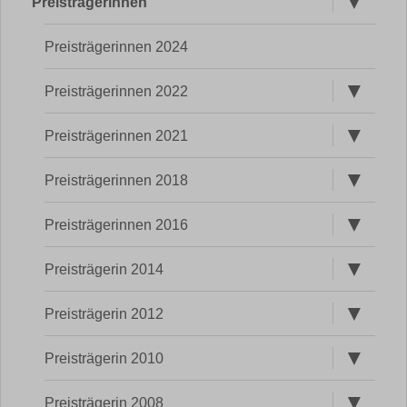
Preisträgerinnen
öffnen
eine Tochter,
Preisträgerinnen 2024
Mathematikprofessorin in den
USA,
Untermen
Preisträgerinnen 2022
öffnen
ein Sohn, Jurist in Berlin, eine
Enkeltochter
Untermen
Preisträgerinnen 2021
öffnen
Untermen
Preisträgerinnen 2018
öffnen
1955-1962
Studium der Architektur und
Promotion zum Dr.-Ing. an der TH
Untermen
Preisträgerinnen 2016
öffnen
Stuttgart 1979
Untermen
Preisträgerin 2014
öffnen
Untermen
Preisträgerin 2012
Berufliche Karriere
öffnen
Untermen
Preisträgerin 2010
öffnen
1999-2003
Präsidentin der Internationalen
Untermen
Preisträgerin 2008
Frauenuniversität »Technik und