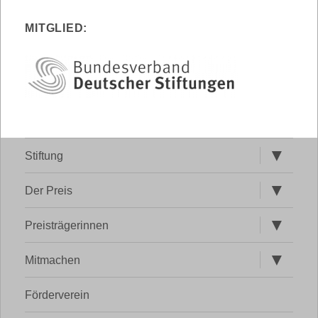
MITGLIED:
Untermen
Stiftung
öffnen
Untermen
Der Preis
öffnen
Untermen
Preisträgerinnen
öffnen
Untermen
Mitmachen
öffnen
Förderverein