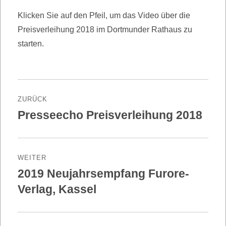
Klicken Sie auf den Pfeil, um das Video über die
Preisverleihung 2018 im Dortmunder Rathaus zu
starten.
Beitragsnavigation
ZURÜCK
Presseecho Preisverleihung 2018
Vorheriger
Beitrag:
WEITER
2019 Neujahrsempfang Furore-
Nächster
Beitrag:
Verlag, Kassel