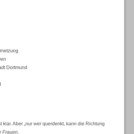
ernetzung
uen
adt Dortmund
d
t klar. Aber „nur wer querdenkt, kann die Richtung
e Frauen.