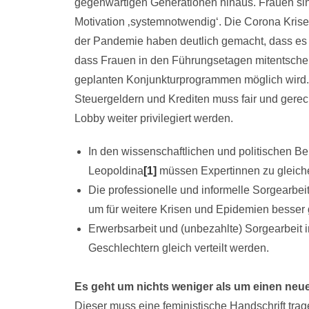
gegenwärtigen Generationen hinaus. Frauen sind
Motivation ‚systemnotwendig‘. Die Corona Kri
der Pandemie haben deutlich gemacht, dass es n
dass Frauen in den Führungsetagen mitentsche
geplanten Konjunkturprogrammen möglich wird. D
Steuergeldern und Krediten muss fair und gerech
Lobby weiter privilegiert werden.
In den wissenschaftlichen und politischen Ber
Leopoldina
[1]
müssen Expertinnen zu gleichen
Die professionelle und informelle Sorgearbeit
um für weitere Krisen und Epidemien besser g
Erwerbsarbeit und (unbezahlte) Sorgearbeit
Geschlechtern gleich verteilt werden.
Es geht um nichts weniger als um einen neue
Dieser muss eine feministische Handschrift tra