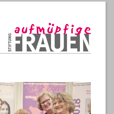
Konstruktive Aufmüpfigkeit, die stärker ist als Wut
Stiftung Aufmüpfige Frauen