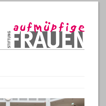
Konstruktive Aufmüpfigkeit, die stärker ist als Wut
Stiftung Aufmüpfige Frauen