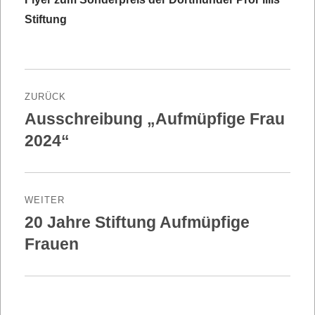
Stiftung
Beitragsnavigation
ZURÜCK
Ausschreibung „Aufmüpfige Frau
Vorheriger
Beitrag:
2024“
WEITER
20 Jahre Stiftung Aufmüpfige
Nächster
Beitrag:
Frauen