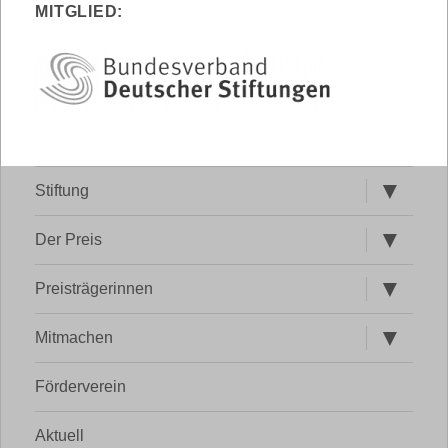
MITGLIED:
Untermen
Stiftung
öffnen
Untermen
Der Preis
öffnen
Untermen
Preisträgerinnen
öffnen
Untermen
Mitmachen
öffnen
Förderverein
Aktuell