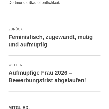
Dortmunds Stadtöffentlichkeit.
Beitragsnavigation
ZURÜCK
Feministisch, zugewandt, mutig
Vorheriger
Beitrag:
und aufmüpfig
WEITER
Aufmüpfige Frau 2026 –
Nächster
Beitrag:
Bewerbungsfrist abgelaufen!
MITGLIED: