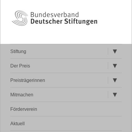
Untermen
Stiftung
öffnen
Untermen
Der Preis
öffnen
Untermen
Preisträgerinnen
öffnen
Untermen
Mitmachen
öffnen
Förderverein
Aktuell